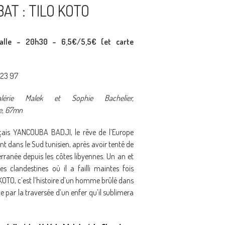
AT : TILO KOTO
alle – 20h30 – 6,5€/5,5€ (et carte
 23 97
lérie Malek et Sophie Bachelier,
e, 67mn
ais YANCOUBA BADJI, le rêve de l’Europe
nt dans le Sud tunisien, après avoir tenté de
erranée depuis les côtes libyennes. Un an et
es clandestines où il a failli maintes fois
 KOTO, c’est l’histoire d’un homme brûlé dans
e par la traversée d’un enfer qu’il sublimera