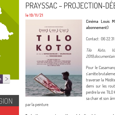
PRAYSSAC – PROJECTION-DÉB
le 19/11/21
Cinéma Louis M
abonnement)
Contact : 06 22 31
Tilo Koto, Va
2019,documentair
Pour le Casamanç
s’arrête brutaleme
n
traverser la Médit
demi sur les rout
perdre la vie. TILO
GION
sa chair et son âm
par la peinture.