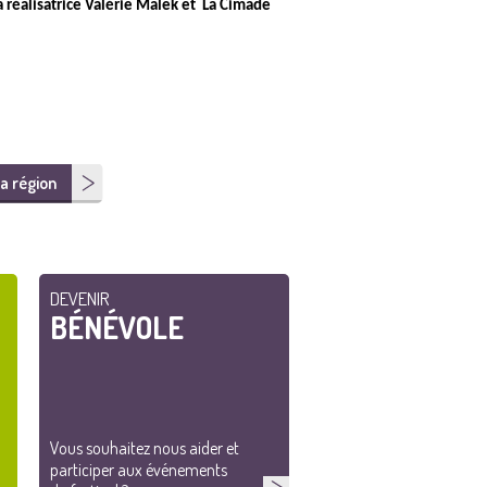
 réalisatrice Valérie Malek et La Cimade
a région
DEVENIR
BÉNÉVOLE
Vous souhaitez nous aider et
participer aux événements