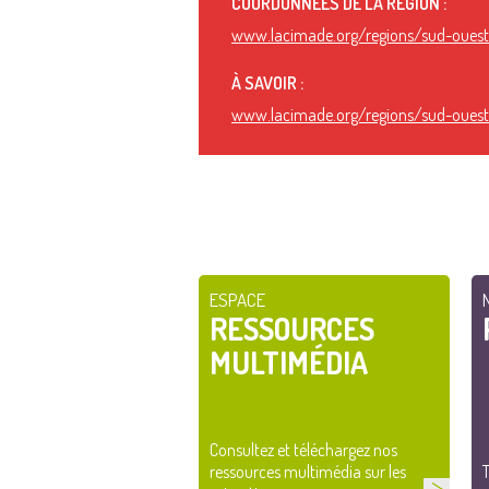
COORDONNÉES DE LA RÉGION :
www.lacimade.org/regions/sud-oues
À SAVOIR :
www.lacimade.org/regions/sud-oues
ESPACE
RESSOURCES
MULTIMÉDIA
Consultez et téléchargez nos
ressources multimédia sur les
T