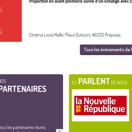
Projection en avant première suivie d’un échange avec la
t/
t/
Cinéma Louis Malle. Place Dutours, 46220 Prayssac
Tous les événements de l
PARLENT
NOS
ILS
DE NOUS
PARTENAIRES
ous les partenaires réunis