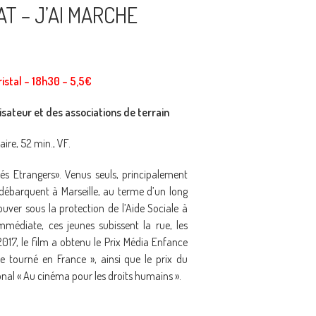
T – J’AI MARCHE
istal – 18h30 – 5,5€
isateur et des associations de terrain
ire, 52 min., VF.
lés Etrangers». Venus seuls, principalement
débarquent à Marseille, au terme d’un long
rouver sous la protection de l’Aide Sociale à
mmédiate, ces jeunes subissent la rue, les
 2017, le film a obtenu le Prix Média Enfance
 tourné en France », ainsi que le prix du
onal « Au cinéma pour les droits humains ».