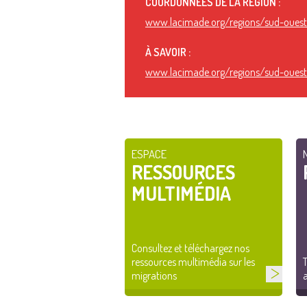
COORDONNÉES DE LA RÉGION :
www.lacimade.org/regions/sud-oues
À SAVOIR :
www.lacimade.org/regions/sud-oues
ESPACE
RESSOURCES
MULTIMÉDIA
Consultez et téléchargez nos
ressources multimédia sur les
T
migrations
a