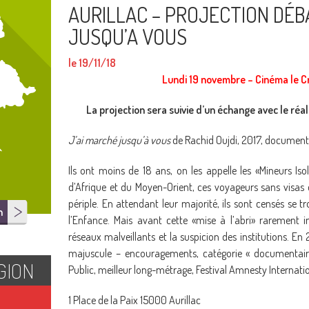
AURILLAC – PROJECTION DÉBA
JUSQU’A VOUS
le 19/11/18
Lundi 19 novembre – Cinéma le Cr
La projection sera suivie d’un échange avec le réal
J’ai marché jusqu’à vous
de Rachid Oujdi, 2017, documenta
Ils ont moins de 18 ans, on les appelle les «Mineurs Iso
d’Afrique et du Moyen-Orient, ces voyageurs sans visas 
périple. En attendant leur majorité, ils sont censés se t
n
l’Enfance. Mais avant cette «mise à l’abri» rarement i
réseaux malveillants et la suspicion des institutions. En
majuscule – encouragements, catégorie « documentaire
GION
Public, meilleur long-métrage, Festival Amnesty Internati
1 Place de la Paix 15000 Aurillac