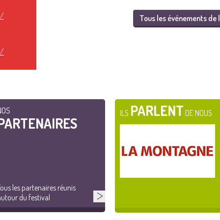
t/
Tous les événements de l
t/
PARLENT
NOS
ILS
DE NOUS
PARTENAIRES
ous les partenaires réunis
utour du festival