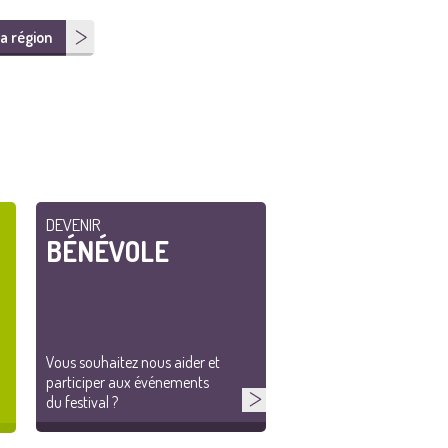
a région
DEVENIR
BÉNÉVOLE
Vous souhaitez nous aider et
participer aux événements
du festival ?