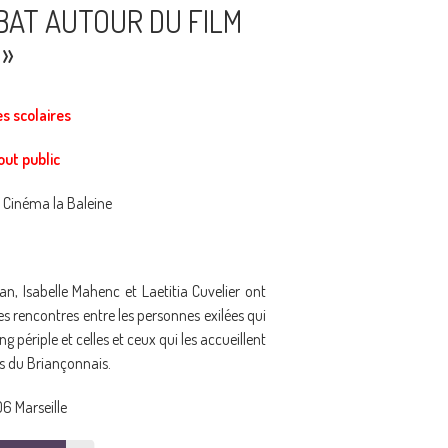
BAT AUTOUR DU FILM
 »
es scolaires
out public
Cinéma la Baleine
n, Isabelle Mahenc et Laetitia Cuvelier ont
 les rencontres entre les personnes exilées qui
g périple et celles et ceux qui les accueillent
s du Briançonnais.
06 Marseille