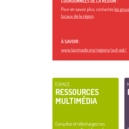
COORDONNÉES DE LA RÉGION :
Pour en savoir plus, contactez
les grou
locaux de la région
.
À SAVOIR :
www.lacimade.org/regions/sud-est/
ESPACE
RESSOURCES
MULTIMÉDIA
Consultez et téléchargez nos