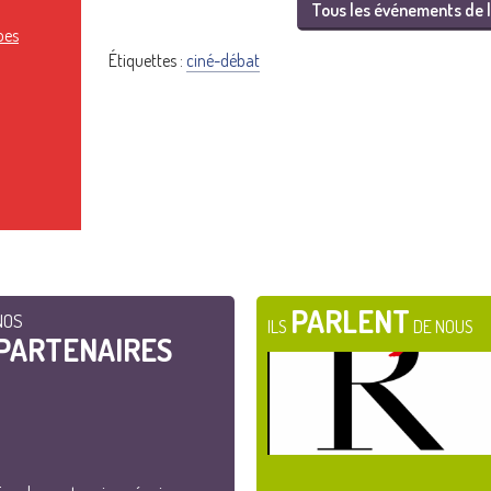
Tous les événements de l
pes
Étiquettes :
ciné-débat
PARLENT
NOS
ILS
DE NOUS
PARTENAIRES