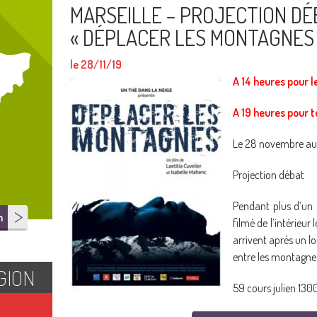
MARSEILLE – PROJECTION DÉ
« DÉPLACER LES MONTAGNES
le 28/11/19
A 14 heures pour l
A 19 heures pour t
Le 28 novembre au 
Projection débat
Pendant plus d’un a
n
filmé de l’intérieur
arrivent après un lon
entre les montagne
GION
59 cours julien 130