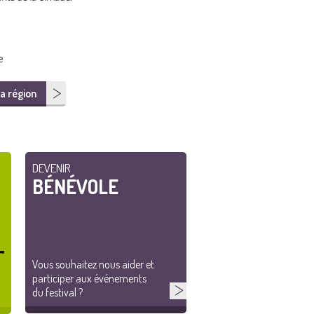
e
a région
DEVENIR
BÉNÉVOLE
Vous souhaitez nous aider et
participer aux événements
du festival ?