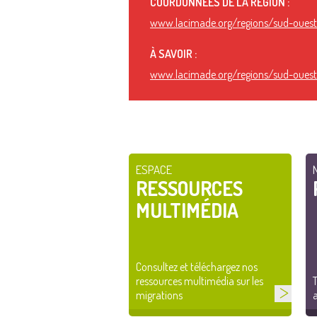
COORDONNÉES DE LA RÉGION :
www.lacimade.org/regions/sud-oues
À SAVOIR :
www.lacimade.org/regions/sud-oues
ESPACE
RESSOURCES
MULTIMÉDIA
Consultez et téléchargez nos
ressources multimédia sur les
T
migrations
a