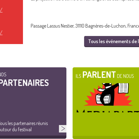
t/
Passage Lassus Nestier, 31110 Bagnères-de-Luchon, Franc
t/
Tous les événements de l
PARLENT
NOS
ILS
DE NOUS
PARTENAIRES
ous les partenaires réunis
utour du festival