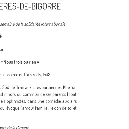
NERES-DE-BIGORRE
 semaine de la solidarité internationale
1h
non
« Nous trois ou rien »
on inspirée de faits réels, 1h42
du Sud de l’Iran aux cités parisiennes, Kheiron
estin hors du commun de ses parents Hibat
nels optimistes, dans une comédie aux airs
qui évoque l’amour familial, le don de soi et
ants de la Cimade.