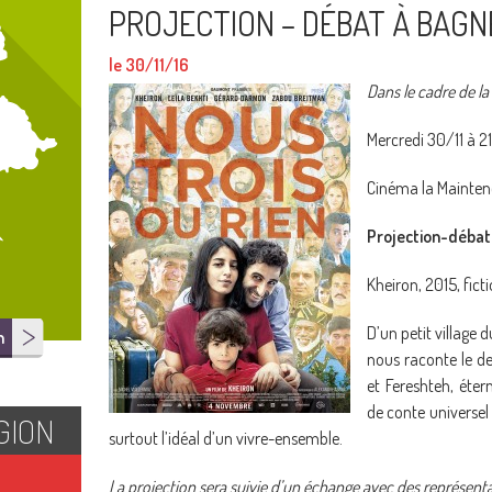
PROJECTION – DÉBAT À BAG
le 30/11/16
Dans le cadre de la
Mercredi 30/11 à 2
Cinéma la Mainte
Projection-débat 
Kheiron, 2015, ficti
D’un petit village 
n
nous raconte le d
et Fereshteh, éter
de conte universel 
GION
surtout l’idéal d’un vivre-ensemble.
La projection sera suivie d’un échange avec des représent