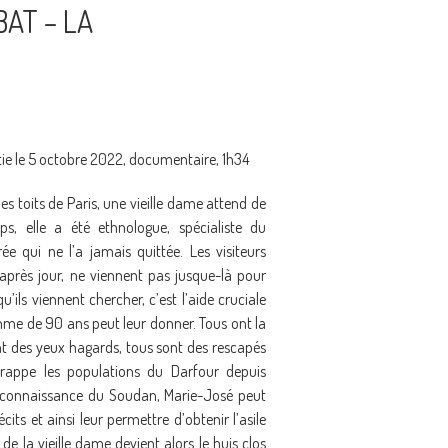
AT – LA
tie le 5 octobre 2022, documentaire, 1h34
es toits de Paris, une vieille dame attend de
ps, elle a été ethnologue, spécialiste du
ée qui ne l’a jamais quittée. Les visiteurs
r après jour, ne viennent pas jusque-là pour
u’ils viennent chercher, c’est l’aide cruciale
mme de 90 ans peut leur donner. Tous ont la
nt des yeux hagards, tous sont des rescapés
rappe les populations du Darfour depuis
 connaissance du Soudan, Marie-José peut
écits et ainsi leur permettre d’obtenir l’asile
de la vieille dame devient alors le huis clos