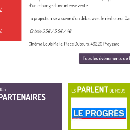
d’un échange d’une intense vérité.
t/
La projection sera suivie d’un débat avec le réalisateur 
t/
Entrée 6,5€ / 5,5€ / 4€
Cinéma Louis Malle, Place Dutours, 46220 Prayssac
Tous les événements de l
PARLENT
NOS
ILS
DE NOUS
PARTENAIRES