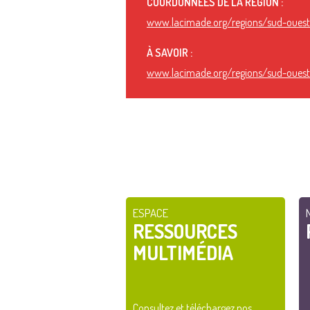
COORDONNÉES DE LA RÉGION :
www.lacimade.org/regions/sud-oues
À SAVOIR :
www.lacimade.org/regions/sud-oues
ESPACE
RESSOURCES
MULTIMÉDIA
Consultez et téléchargez nos