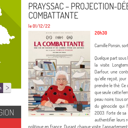
PRAYSSAC – PROJECTION-DÉB
COMBATTANTE
le 01/12/22
20h30
Camille Ponsin, sor
Quelque part sous l
la visite. Longtem
Darfour, une contr
qu’elle reçoit, jou
prendre le thé. Ce q
n
que seule cette fe
peau noire, tous o
du génocide qui f
GION
2003. Forte de sa
authentifier leurs r
politique en France. Durant chaque visite, l’appartement 