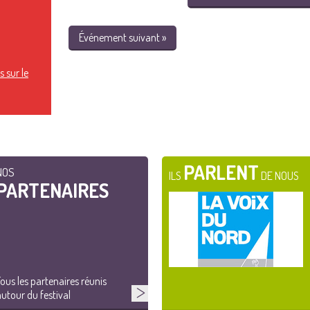
Événement suivant »
 sur le
PARLENT
NOS
ILS
DE NOUS
PARTENAIRES
ous les partenaires réunis
utour du festival