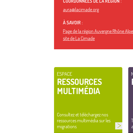
COORDONNÉES DE LA RÉGION :
aura@lacimade.org
À SAVOIR :
Page de la région Auvergne Rhône Alpes
site de La Cimade
ESPACE
RESSOURCES
MULTIMÉDIA
Consultez et téléchargez nos
ressources multimédia sur les
T
migrations
a