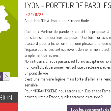
LYON – PORTEUR DE PAROLES
le 22/11/25
A partir de 10h à l’Esplanade Fernand Rude
L’action « Porteur de paroles » consiste à proposer à
question simple qui leur est posée. Une fois leur avis re
d’accord pour afficher un mot, une phrase, une idée q
l’espace public, ces textes peuvent donner envie à d’aut
simplement de les lires.
Non intrusive, chaque passant est libre d’accepter ou non 
non conflictuel, personne n’est sollicité directement et l
un point de vue,
n
c’est une manière légère mais forte d’aller à la ren
sensible.
Pour MIGRANT’SCENE nous serons sur l’Esplanade Fernan
GION
deviez quitter la France, quelles seraient les raisons ?
Tous les événements de l