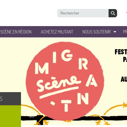
’SCÈNE EN RÉGION
ACHETEZ MILITANT
NOUS SOUTENIR
P
S