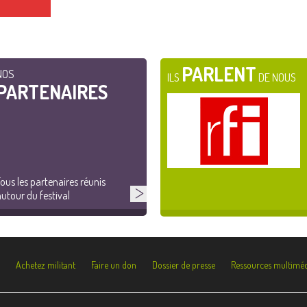
PARLENT
NOS
ILS
DE NOUS
PARTENAIRES
ous les partenaires réunis
utour du festival
Achetez militant
Faire un don
Dossier de presse
Ressources multiméd