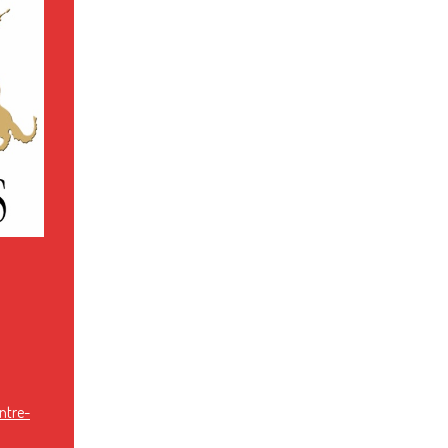
ntre-