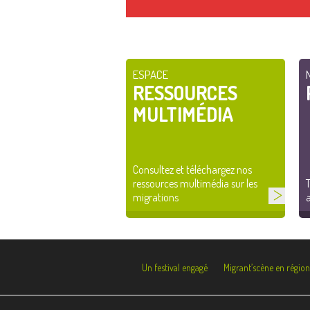
ESPACE
RESSOURCES
MULTIMÉDIA
Consultez et téléchargez nos
ressources multimédia sur les
T
migrations
a
Un festival engagé
Migrant’scène en région