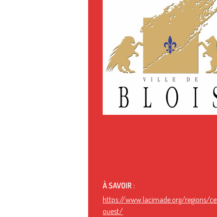
À SAVOIR :
https://www.lacimade.org/regions/ce
ouest/