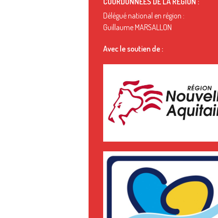
COORDONNÉES DE LA RÉGION :
Délégué national en région :
Guillaume MARSALLON
Avec le soutien de :