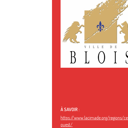
À SAVOIR :
https://www.lacimade.org/regions/ce
ouest/