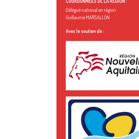
COORDONNÉES DE LA RÉGION :
Délégué national en région :
Guillaume MARSALLON
Avec le soutien de :