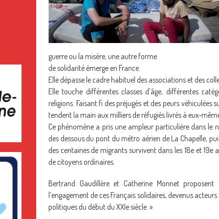
guerre ou la misère, une autre forme
de solidarité émerge en France.
Elle dépasse le cadre habituel des associations et des colle
Elle touche différentes classes d’âge, différentes catég
religions. Faisant fi des préjugés et des peurs véhiculées 
tendent la main aux milliers de réfugiés livrés à eux‐mêm
Ce phénomène a pris une ampleur particulière dans le nor
des dessous du pont du métro aérien de La Chapelle, pui
des centaines de migrants survivent dans les 18e et 19e a
de citoyens ordinaires.
Bertrand Gaudillère et Catherine Monnet proposent de
l’engagement de ces Français solidaires, devenus acteurs 
politiques du début du XXIe siècle. »