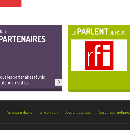
PARLENT
NOS
ILS
DE NOUS
PARTENAIRES
ous les partenaires réunis
utour du festival
Achetez militant
Faire un don
Dossier de presse
Ressources multiméd