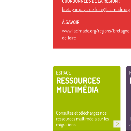
COORDONNÉES DE LA RÉGION :
bretagne.pays-de-loire@lacimade.org
À SAVOIR :
www.lacimade.org/regions/bretagne
de-loire
ESPACE
RESSOURCES
MULTIMÉDIA
Consultez et téléchargez nos
ressources multimédia sur les
T
migrations
a