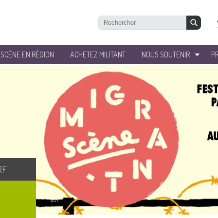
’SCÈNE EN RÉGION
ACHETEZ MILITANT
NOUS SOUTENIR
P
RE