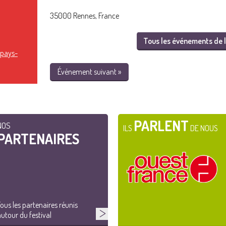
35000 Rennes, France
Tous les événements de l
-pays-
Événement suivant »
PARLENT
NOS
ILS
DE NOUS
PARTENAIRES
ous les partenaires réunis
utour du festival