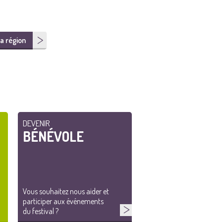
a région
DEVENIR
BÉNÉVOLE
Vous souhaitez nous aider et
participer aux événements
du festival ?