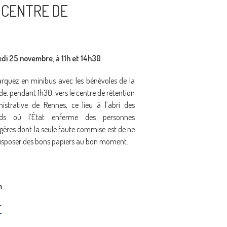
 CENTRE DE
di 25 novembre, à 11h et 14h30
quez en minibus avec les bénévoles de la
e, pendant 1h30, vers le centre de rétention
istrative de Rennes, ce lieu à l’abri des
rds où l’État enferme des personnes
gères dont la seule faute commise est de ne
isposer des bons papiers au bon moment.
m
F