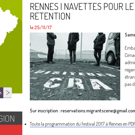
RENNES I NAVETTES POUR LE
RETENTION
le 25/11/17
Same
Embar
Cimad
admin
rega
étran
pas d
n
Sur inscription :
reservations.migrantscene@gmail.co
GION
Toute la programmation du festival 2017 à Rennes en PD