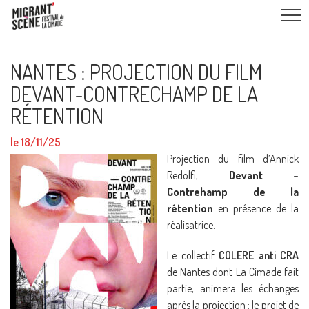
NANTES : PROJECTION DU FILM
DEVANT-CONTRECHAMP DE LA
RÉTENTION
le 18/11/25
Projection du film d’Annick
Redolfi,
Devant –
Contrehamp de la
rétention
en présence de la
réalisatrice.
Le collectif
COLERE anti CRA
de Nantes dont La Cimade fait
partie, animera les échanges
après la projection : le projet de