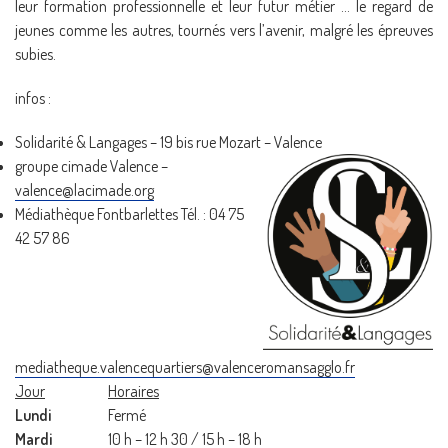
leur formation professionnelle et leur futur métier … le regard de
jeunes comme les autres, tournés vers l’avenir, malgré les épreuves
subies.
infos :
Solidarité & Langages – 19 bis rue Mozart – Valence
groupe cimade Valence –
valence@lacimade.org
Médiathèque Fontbarlettes Tél. : 04 75
42 57 86
mediatheque.valencequartiers@valenceromansagglo.fr
Jour
Horaires
Lundi
Fermé
Mardi
10 h – 12 h 30 / 15 h – 18 h