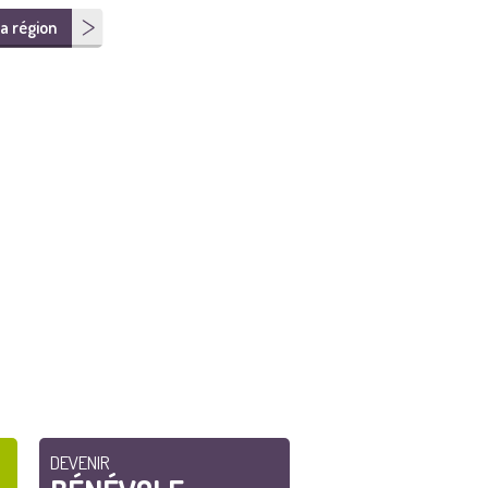
a région
DEVENIR