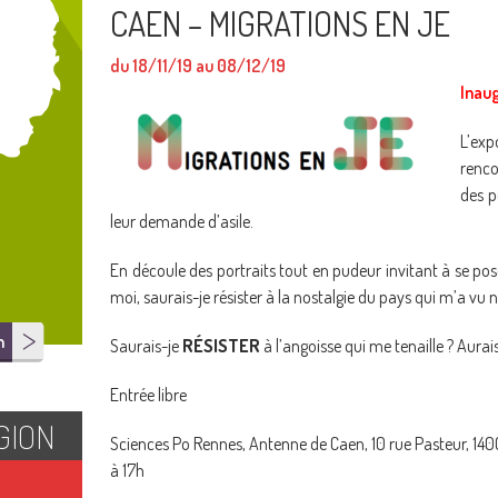
CAEN – MIGRATIONS EN JE
du 18/11/19 au 08/12/19
Inaug
L’exp
renco
des p
leur demande d’asile.
En découle des portraits tout en pudeur invitant à se poser 
moi, saurais-je résister à la nostalgie du pays qui m’a vu n
n
Saurais-je
RÉSISTER
à l’angoisse qui me tenaille ? Aura
Entrée libre
GION
Sciences Po Rennes, Antenne de Caen, 10 rue Pasteur, 140
à 17h