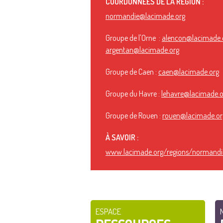
COORDONNÉES DE LA RÉGION :
normandie@lacimade.org
Groupe de l'Orne :
alencon@lacimade.
argentan@lacimade.org
Groupe de Caen :
caen@lacimade.org
Groupe du Havre :
lehavre@lacimade.o
Groupe de Rouen :
rouen@lacimade.or
À SAVOIR :
www.lacimade.org/regions/normandi
ESPACE