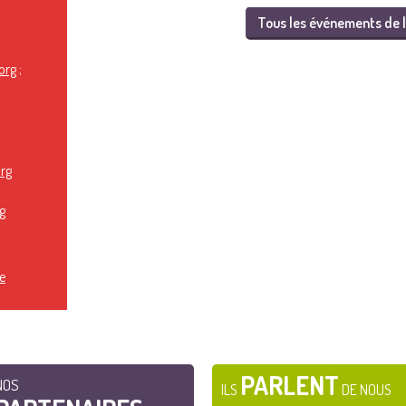
Tous les événements de l
org
;
rg
g
e
PARLENT
NOS
ILS
DE NOUS