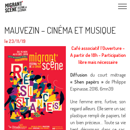
MAUVEZIN – CINÉMA ET MUSIQUE
le 23/11/19
Café associatif l’Ouverture –
A partir de 18h – Participation
libre mais nécessaire
Diffusion
du court métrage
« Shen papèrs »
de Philippe
Espinasse, 2016, 6mn39
Une femme erre, furtive, son
regard ailleurs. Elle serre un sac
plastique rempli de papiers, tel
un bien précieux… Toute sa vie
tient désormais dans ce sac,