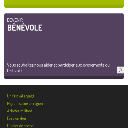
DEVENIR
BÉNÉVOLE
Vous souhaitez nous aider et participer aux événements du
festival ?
Un festival engagé
Migrant’scène en région
Achetez militant
Faire un don
Dossier de presse