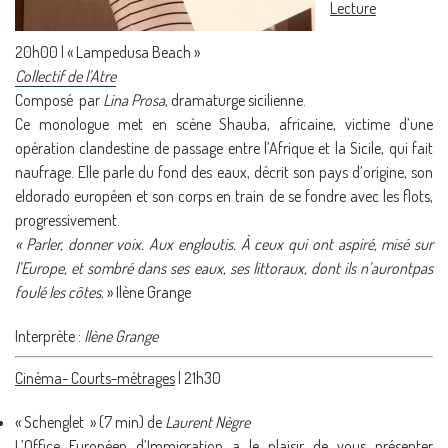
Lecture
20h00 | « Lampedusa Beach »
Collectif de l’Atre
Composé par
Lina Prosa
, dramaturge sicilienne.
Ce monologue met en scène Shauba, africaine, victime d’une
opération clandestine de passage entre l’Afrique et la Sicile, qui fait
naufrage. Elle parle du fond des eaux, décrit son pays d’origine, son
eldorado européen et son corps en train de se fondre avec les flots,
progressivement.
« Parler, donner voix. Aux engloutis. À ceux qui ont aspiré, misé sur
l’Europe, et sombré dans ses eaux, ses littoraux, dont ils n’aurontpas
foulé les côtes.
» Ilène Grange
Interprète :
Ilène Grange
Cinéma- Courts-métrages
| 21h30
« Schenglet » (7 min) de
Laurent Nègre
L’Office Européen d’Immigration a le plaisir de vous présenter