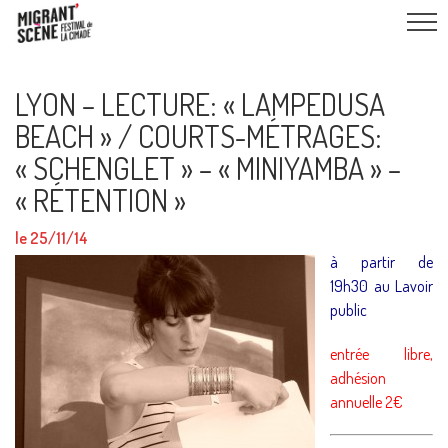
LYON – LECTURE: « LAMPEDUSA
BEACH » / COURTS-MÉTRAGES:
« SCHENGLET » – « MINIYAMBA » –
« RÉTENTION »
le 25/11/14
à partir de
19h30 au Lavoir
public
entrée libre,
adhésion
annuelle 2€