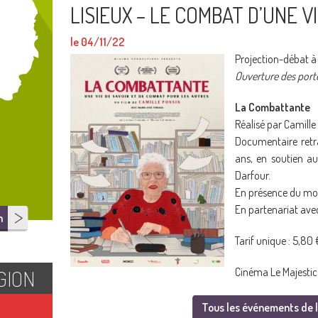
LISIEUX – LE COMBAT D’UNE V
le 04/11/22
Projection-débat à
Ouverture des port
La Combattante
Réalisé par Camille
Documentaire retra
ans, en soutien au
Darfour.
En présence du mo
En partenariat ave
n
Tarif unique : 5,80
GION
Cinéma Le Majestic 
Tous les événements de l