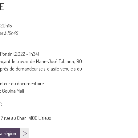
IE
 20h15
es à 19h45
 Ponsin (2022 – 1h34)
çant le travail de Marie-José Tubiana, 90
près de demandeur.se.s d’asile venu.e.s du
nteur du documentaire.
c Gouina Mali
 €
7 rue au Char, 14100 Lisieux
a région