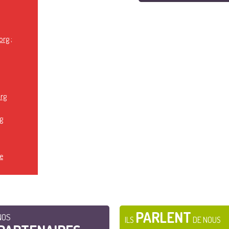
org
;
rg
g
e
PARLENT
NOS
ILS
DE NOUS