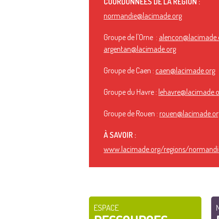
COORDONNÉES DE LA RÉGION :
normandie@lacimade.org
Groupe de l'Orne :
alencon@lacimade.
argentan@lacimade.org
Groupe de Caen :
caen@lacimade.org
Groupe du Havre :
lehavre@lacimade.o
Groupe de Rouen :
rouen@lacimade.or
À SAVOIR :
www.lacimade.org/regions/normandi
ESPACE