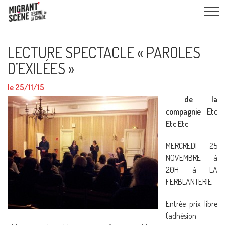
LECTURE SPECTACLE « PAROLES
D’EXILÉES »
le 25/11/15
de la
compagnie Etc
Etc Etc
MERCREDI 25
NOVEMBRE à
20H à LA
FERBLANTERIE
Entrée prix libre
(adhésion