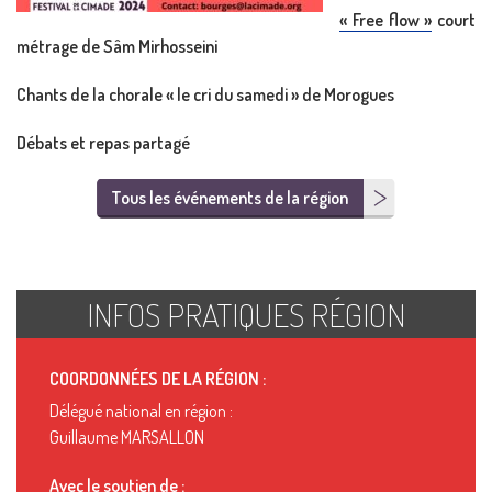
« Free flow »
court
métrage de
Sâm Mirhosseini
Chants de la chorale « le cri du samedi » de Morogues
Débats et repas partagé
Tous les événements de la région
INFOS PRATIQUES RÉGION
COORDONNÉES DE LA RÉGION :
Délégué national en région :
Guillaume MARSALLON
Avec le soutien de :