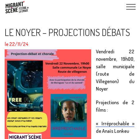
LE NOYER – PROJECTIONS DÉBATS
le 22/11/24
Vendredi 22
novembre, 19h00,
salle municipale
(route de
Villegenon) du
Noyer
Projections de 2
films :
« Irréprochable »
de Anaïs Lonkeu