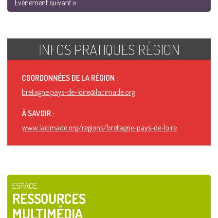
Événement suivant »
INFOS PRATIQUES RÉGION
COORDONNÉES DE LA RÉGION :
bretagne.pays-de-loire@lacimade.org
À SAVOIR :
www.lacimade.org/regions/bretagne-pays-de-loire
ESPACE
RESSOURCES
MULTIMÉDIA