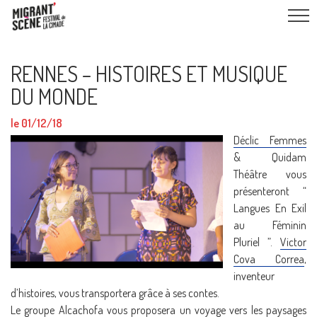
RENNES – HISTOIRES ET MUSIQUE
DU MONDE
le 01/12/18
Déclic Femmes
& Quidam
Théâtre vous
présenteront “
Langues En Exil
au Féminin
Pluriel ”.
Victor
Cova Correa
,
inventeur
d’histoires, vous transportera grâce à ses contes.
Le groupe
Alcachofa
vous proposera un voyage vers les paysages