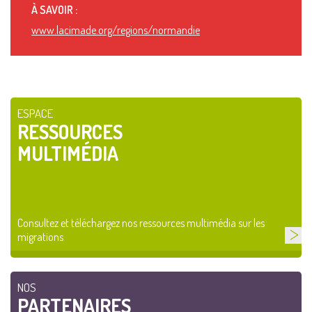
À SAVOIR :
www.lacimade.org/regions/normandie
ESPACE
RESSOURCES
MULTIMÉDIA
Consultez et téléchargez nos ressources multimédia sur les
migrations
NOS
PARTENAIRES