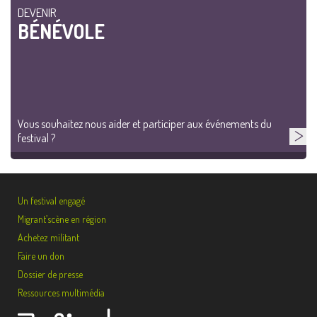
DEVENIR
BÉNÉVOLE
Vous souhaitez nous aider et participer aux événements du
festival ?
Un festival engagé
Migrant’scène en région
Achetez militant
Faire un don
Dossier de presse
Ressources multimédia