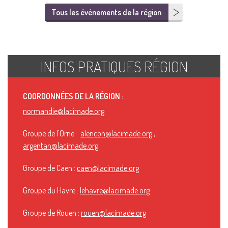
Tous les événements de la région
INFOS PRATIQUES RÉGION
COORDONNÉES DE LA RÉGION :
normandie@lacimade.org
Groupe de l'Orne :
alencon@lacimade.org
;
argentan@lacimade.org
Groupe de Caen :
caen@lacimade.org
Groupe du Havre :
lehavre@lacimade.org
Groupe de Rouen :
rouen@lacimade.org