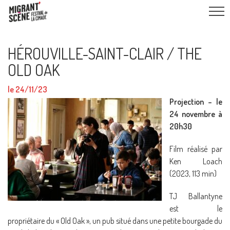
HÉROUVILLE-SAINT-CLAIR / THE
OLD OAK
le 24/11/23
Projection – le
24 novembre à
20h30
Film réalisé par
Ken Loach
(2023, 113 min)
TJ Ballantyne
est le
propriétaire du « Old Oak », un pub situé dans une petite bourgade du