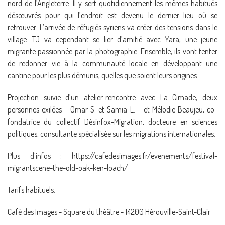
nord de l’Angleterre. Il y sert quotidiennement les mêmes habitués
désœuvrés pour qui l’endroit est devenu le dernier lieu où se
retrouver. L’arrivée de réfugiés syriens va créer des tensions dans le
village. TJ va cependant se lier d’amitié avec Yara, une jeune
migrante passionnée par la photographie. Ensemble, ils vont tenter
de redonner vie à la communauté locale en développant une
cantine pour les plus démunis, quelles que soient leurs origines.
Projection suivie d’un atelier-rencontre avec La Cimade, deux
personnes exilées – Omar S. et Samia L. – et Mélodie Beaujeu, co-
fondatrice du collectif Désinfox-Migration, d
octeure en sciences
politiques, c
onsultante spécialisée sur les migrations internationales.
Plus d’infos :
https://cafedesimages.fr/evenements/festival-
migrantscene-the-old-oak-ken-loach/
Tarifs habituels.
Café des Images - Square du théâtre - 14200 Hérouville-Saint-Clair