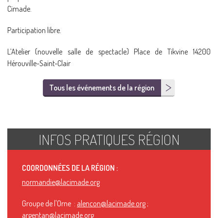
Cimade.
Participation libre.
L’Atelier (nouvelle salle de spectacle) Place de Tikvine 14200
Hérouville-Saint-Clair
Tous les événements de la région
INFOS PRATIQUES RÉGION
COORDONNÉES DE LA RÉGION :
normandie@lacimade.org
Groupe de l'Orne :
alencon@lacimade.org
;
argentan@lacimade.org