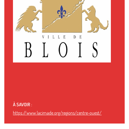
À SAVOIR :
https://www.lacimade.org/regions/centre-ouest/