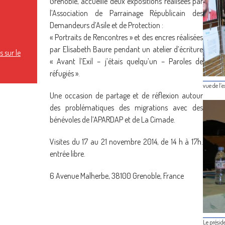
Grenoble, accueille deux expositions réalisées par
l’Association de Parrainage Républicain des
Demandeurs d’Asile et de Protection :
« Portraits de Rencontres » et des encres réalisées
par Elisabeth Baure pendant un atelier d’écriture
 sur le
« Avant l’Exil – j’étais quelqu’un – Paroles de
réfugiés ».
vue de l’
Une occasion de partage et de réflexion autour
des problématiques des migrations avec des
bénévoles de l’APARDAP et de La Cimade.
Visites du 17 au 21 novembre 2014, de 14 h à 17h.
entrée libre.
6 Avenue Malherbe, 38100 Grenoble, France
Le préside