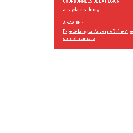
COORDONNÉES DE LA RÉGION :
aura@lacimade.org
À SAVOIR :
Page de la région Auvergne Rhône Alpes
site de La Cimade