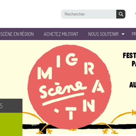
’SCÈNE EN RÉGION
ACHETEZ MILITANT
NOUS SOUTENIR
P
S