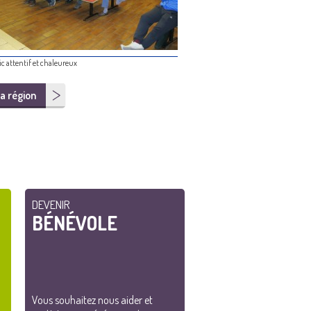
c attentif et chaleureux
a région
DEVENIR
BÉNÉVOLE
Vous souhaitez nous aider et