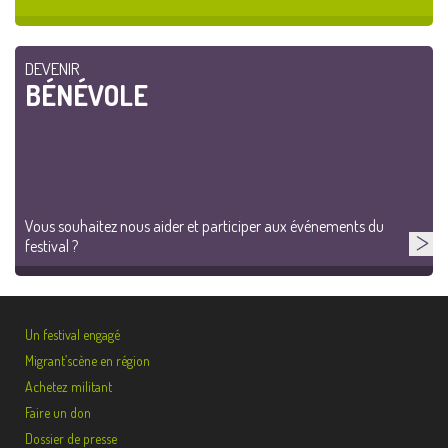
DEVENIR
BÉNÉVOLE
Vous souhaitez nous aider et participer aux événements du
festival ?
Un festival engagé
Migrant’scène en région
Achetez militant
Faire un don
Dossier de presse