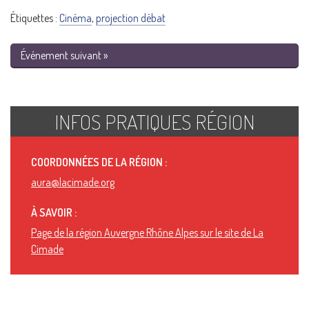
Étiquettes :
Cinéma
,
projection débat
Événement suivant »
INFOS PRATIQUES RÉGION
COORDONNÉES DE LA RÉGION :
aura@lacimade.org
À SAVOIR :
Page de la région Auvergne Rhône Alpes sur le site de La
Cimade