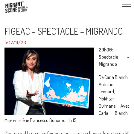
FIGEAC – SPECTACLE – MIGRANDO
le 17/11/23
20h30:
Spectacle –
Migrando
De Carla Bianchi,
Antoine
Léonard,
Mokhtar
Guimane
. Avec
Carla Bianchi
.
Mise en scène
Francesco Bonomo.
1 h 15
C’est quand la dernière fois que vous avez pu changer le destin de 50