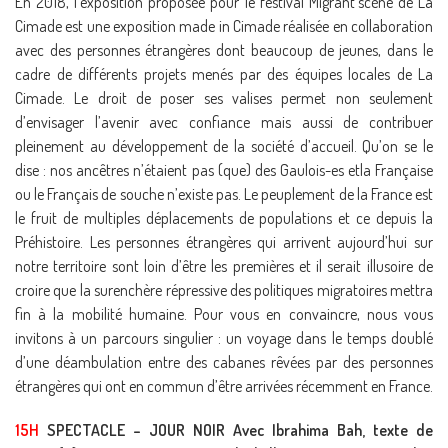
En 2018, l’exposition proposée pour le festival Migrant’scène de La
Cimade est une exposition made in Cimade réalisée en collaboration
avec des personnes étrangères dont beaucoup de jeunes, dans le
cadre de différents projets menés par des équipes locales de La
Cimade. Le droit de poser ses valises permet non seulement
d’envisager l’avenir avec confiance mais aussi de contribuer
pleinement au développement de la société d’accueil. Qu’on se le
dise : nos ancêtres n’étaient pas (que) des Gaulois-es etla Française
ou le Français de souche n’existe pas. Le peuplement de la France est
le fruit de multiples déplacements de populations et ce depuis la
Préhistoire. Les personnes étrangères qui arrivent aujourd’hui sur
notre territoire sont loin d’être les premières et il serait illusoire de
croire que la surenchère répressive des politiques migratoires mettra
fin à la mobilité humaine. Pour vous en convaincre, nous vous
invitons à un parcours singulier : un voyage dans le temps doublé
d’une déambulation entre des cabanes rêvées par des personnes
étrangères qui ont en commun d’être arrivées récemment en France.
15H
SPECTACLE – JOUR NOIR Avec Ibrahima Bah, texte de