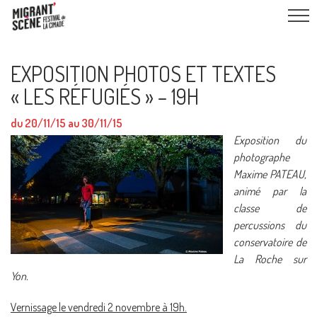
EXPOSITION PHOTOS ET TEXTES
« LES RÉFUGIÉS » – 19H
du 20/11/15 au 30/11/15
Exposition du
photographe
Maxime PATEAU,
animé par la
classe de
percussions du
conservatoire de
La Roche sur
Yon.
Vernissage le vendredi 2 novembre à 19h.