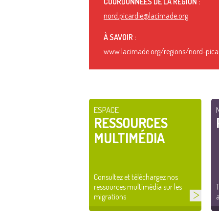
COORDONNÉES DE LA RÉGION :
nord.picardie@lacimade.org
À SAVOIR :
www.lacimade.org/regions/nord-pica
ESPACE
RESSOURCES
MULTIMÉDIA
Consultez et téléchargez nos
ressources multimédia sur les
T
migrations
a