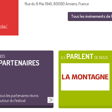
Rue du 8 Mai 1945, 80090 Amiens, France
Tous les événements de l
rdie/
PARLENT
NOS
ILS
DE NOUS
PARTENAIRES
ous les partenaires réunis
utour du festival