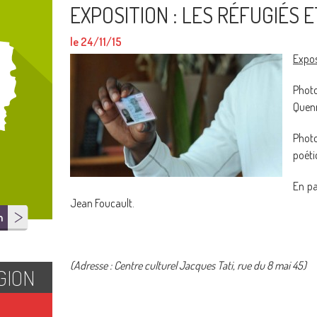
EXPOSITION : LES RÉFUGIÉS 
le 24/11/15
Expos
Phot
Quen
Pho
poéti
En pa
Jean Foucault.
n
(Adresse : Centre culturel Jacques Tati, rue du 8 mai 45)
GION