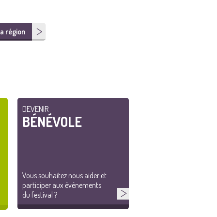
a région
DEVENIR
BÉNÉVOLE
Vous souhaitez nous aider et
participer aux événements
du festival ?