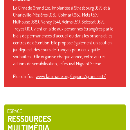
La Cimade Grand Est, implantée à Strasbourg (67) et à
Charleville-Mézières (08), Colmar (68), Metz (57),
Mulhouse (68), Nancy (54), Reims (51), Sélestat (67),
Troyes (10), vient en aide aux personnes étrangères par le
biais de permanences d’accueil ou dans les prisons et les
centres de détention. Elle propose également un soutien
juridique et des cours de français pour ceux qui le
souhaitent. Elle organise chaque année, entre autres
actions de sensibilisation, le festival Migrant'Scène.
Plus d’infos :
www.lacimade.org/regions/grand-est/
ESPACE
RESSOURCES
MULTIMÉDIA