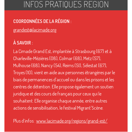
INFOS PRATIQUES RÉGION
COORDONNÉES DE LA RÉGION :
grandest@lacimade.org
À SAVOIR :
La Cimade Grand Est, implantée à Strasbourg (67) et à
Charleville-Mézières (08), Colmar (68), Metz (57),
Mulhouse (68), Nancy (54), Reims (51), Sélestat (67),
Troyes (10), vient en aide aux personnes étrangères par le
biais de permanences d’accueil ou dans les prisons et les
centres de détention. Elle propose également un soutien
juridique et des cours de français pour ceux qui le
souhaitent. Elle organise chaque année, entre autres
actions de sensibilisation, le festival Migrant'Scène.
Plus d’infos :
www.lacimade.org/regions/grand-est/