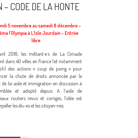
N – CODE DE LA HONTE
undi 5 novembre au samedi 8 décembre –
éma l’Olympia à L’Isle Jourdain – Entrée
libre
vril 2018, les militant·e·s de La Cimade
t dans 40 villes en France (et notamment
ch) des actions « coup de poing » pour
ncer la chute de droits annoncée par le
t de loi asile et immigration en discussion à
semblée et adopté depuis. A l’aide de
aux routiers revus et corrigés, l’idée est
rpeller les élu-es et les citoyen-nes.