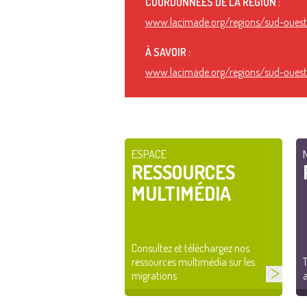
COORDONNÉES DE LA RÉGION :
www.lacimade.org/regions/sud-oues
À SAVOIR :
www.lacimade.org/regions/sud-oues
ESPACE
RESSOURCES
MULTIMÉDIA
Consultez et téléchargez nos
ressources multimédia sur les
T
migrations
a