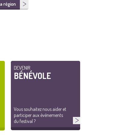
a région
DEVENIR
BÉNÉVOLE
Vous souhaitez nous aider et
participer aux événements
du festival ?