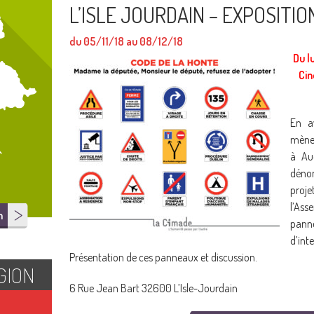
L’ISLE JOURDAIN – EXPOSITIO
du 05/11/18 au 08/12/18
Du l
Cin
En a
mènen
à Au
déno
proje
l’As
n
panne
d’inte
Présentation de ces panneaux et discussion.
GION
6 Rue Jean Bart 32600 L’Isle-Jourdain