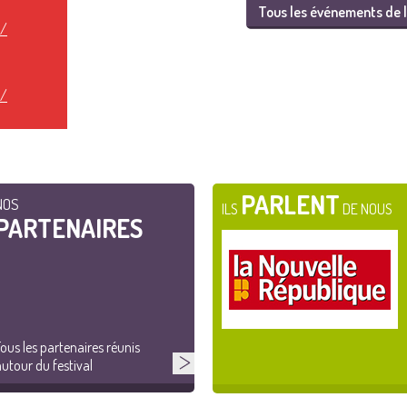
Tous les événements de l
t/
t/
PARLENT
NOS
ILS
DE NOUS
PARTENAIRES
ous les partenaires réunis
utour du festival