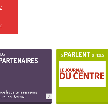
t/
t/
PARLENT
NOS
ILS
DE NOUS
PARTENAIRES
ous les partenaires réunis
utour du festival