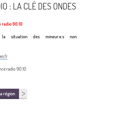
IO : LA CLÉ DES ONDES
e radio 90.10
 la situation des mineur.e.s non
s.fr
ce radio 90.10
a région