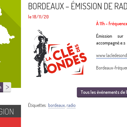
BORDEAUX – ÉMISSION DE RAD
le 18/11/20
À 11h – fréquenc
Émission sur
accompagné.e.s
www.lacledesonde
Bordeaux-fréquen
n
Tous les événements de l
Étiquettes :
bordeaux
,
radio
GION