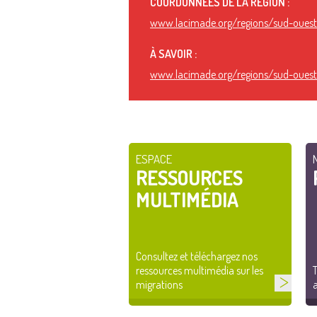
COORDONNÉES DE LA RÉGION :
www.lacimade.org/regions/sud-oues
À SAVOIR :
www.lacimade.org/regions/sud-oues
ESPACE
RESSOURCES
MULTIMÉDIA
Consultez et téléchargez nos
ressources multimédia sur les
T
migrations
a