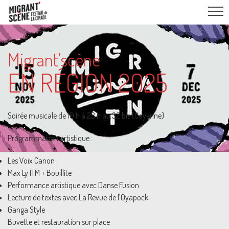
Migrant’scène
EN RÉGION 2025
Soirée musicale de 19 h à 23 h au 32 bis (Cayenne)
Programmation artistique :
Les Voix Canon
Max Ly ITM + Bouillite
Performance artistique avec Danse Fusion
Lecture de textes avec La Revue de l’Oyapock
Ganga Style
Buvette et restauration sur place