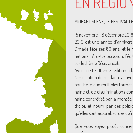
EN RÉGION
MIGRANT’SCENE, LE FESTIVAL D
15 novembre – 8 décembre 201
2019 est une année d’annivers
Cimade fête ses 80 ans, et le f
national. A cette occasion, l’éd
sur le thème Résistance(s).
Avec cette 10ème édition de
l’association de solidarité activ
part belle aux multiples formes
haine et de discriminations con
haine concrétisé par la monté
droite, et nourri par des polit
qu’elles sont aussi absurdes qu
Que vous soyez plutôt concer