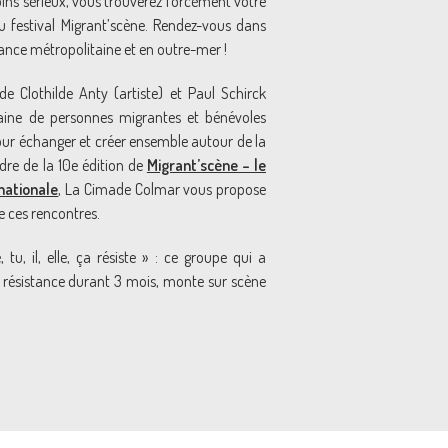
ns sérieux, vous trouverez forcément votre
festival Migrant’scène. Rendez-vous dans
France métropolitaine et en outre-mer !
 Clothilde Anty (artiste) et Paul Schirck
aine de personnes migrantes et bénévoles
pour échanger et créer ensemble autour de la
dre de la 10e édition de
Migrant’scène – le
nationale
, La Cimade Colmar vous propose
de ces rencontres.
u, il, elle, ça résiste » : ce groupe qui a
 résistance durant 3 mois, monte sur scène