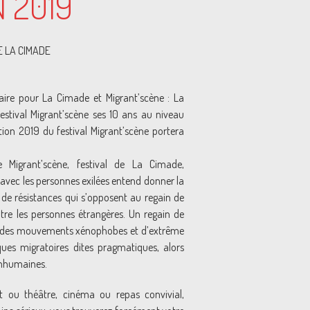
 2019
E LA CIMADE
9
aire pour La Cimade et Migrant’scène : La
estival Migrant’scène ses 10 ans au niveau
ition 2019 du festival Migrant’scène portera
 Migrant’scène, festival de La Cimade,
e avec les personnes exilées entend donner la
 de résistances qui s’opposent au regain de
tre les personnes étrangères. Un regain de
e des mouvements xénophobes et d’extrême
iques migratoires dites pragmatiques, alors
’inhumaines.
t ou théâtre, cinéma ou repas convivial,