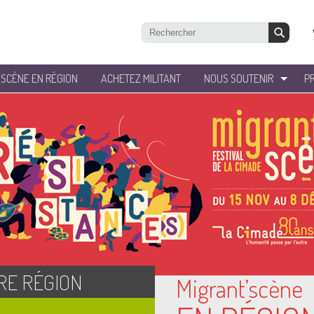
’SCÈNE EN RÉGION
ACHETEZ MILITANT
NOUS SOUTENIR
P
RE RÉGION
Migrant’scène