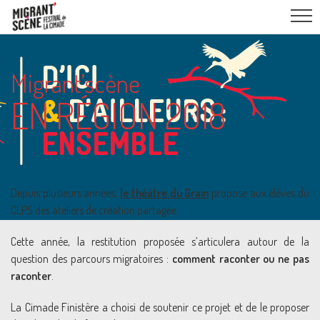
Migrant’scène
EN RÉGION 2018
Depuis plusieurs années,
le théâtre du Grain
propose aux élèves du
CLPS des ateliers de création partagée.
Cette année, la restitution proposée s’articulera autour de la
question des parcours migratoires :
comment raconter ou ne pas
raconter
.
La Cimade Finistère a choisi de soutenir ce projet et de le proposer