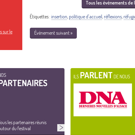
Tous les événements de l
Étiquettes :
insertion
,
politique d'accueil
,
réflexions
,
réfugi
 sur le
Événement suivant »
PARLENT
NOS
ILS
DE NOUS
PARTENAIRES
ous les partenaires réunis
utour du festival