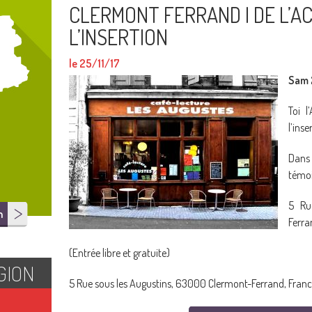
CLERMONT FERRAND I DE L’AC
L’INSERTION
le 25/11/17
Sam 
Toi l
l’inse
Dans
témoi
5 Ru
n
Ferra
(Entrée libre et gratuite)
GION
5 Rue sous les Augustins, 63000 Clermont-Ferrand, Fran