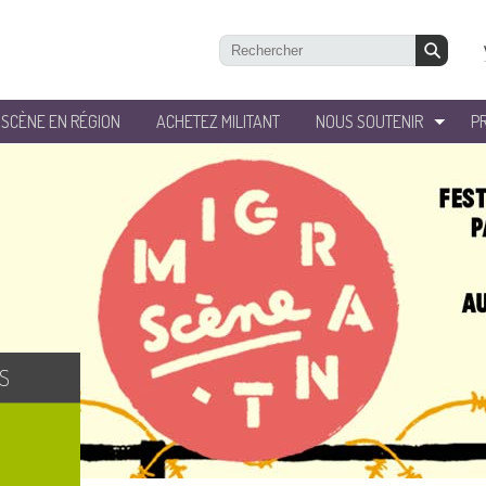
’SCÈNE EN RÉGION
ACHETEZ MILITANT
NOUS SOUTENIR
P
S