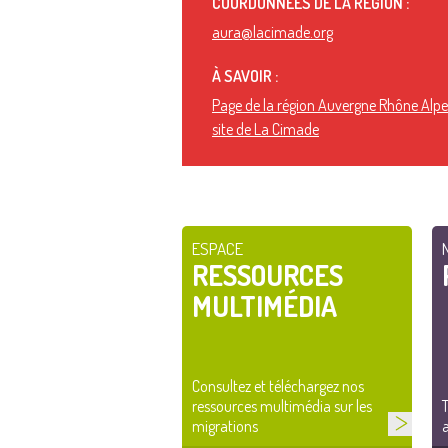
COORDONNÉES DE LA RÉGION :
aura@lacimade.org
À SAVOIR :
Page de la région Auvergne Rhône Alpes
site de La Cimade
ESPACE
RESSOURCES
MULTIMÉDIA
Consultez et téléchargez nos
ressources multimédia sur les
T
migrations
a