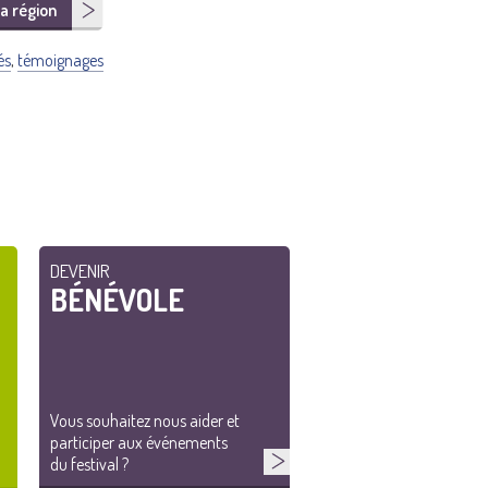
a région
és
,
témoignages
DEVENIR
BÉNÉVOLE
Vous souhaitez nous aider et
participer aux événements
du festival ?