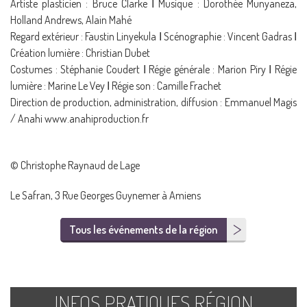
Artiste plasticien : Bruce Clarke Ӏ Musique : Dorothée Munyaneza,
Holland Andrews, Alain Mahé
Regard extérieur : Faustin Linyekula Ӏ Scénographie : Vincent Gadras Ӏ
Création lumière : Christian Dubet
Costumes : Stéphanie Coudert Ӏ Régie générale : Marion Piry Ӏ Régie
lumière : Marine Le Vey Ӏ Régie son : Camille Frachet
Direction de production, administration, diffusion : Emmanuel Magis
/ Anahi www.anahiproduction.fr
© Christophe Raynaud de Lage
Le Safran, 3 Rue Georges Guynemer à Amiens
Tous les événements de la région
INFOS PRATIQUES RÉGION