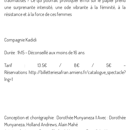
traumatisés ? Ce qui pourrait provoquer effroi sur le papier prend
une surprenante intensité, une ode vibrante à la féminité, à la
résistance et à la force de ces femmes
Compagnie Kadidi
Durée : 1h15 – Déconseillé aux moins de 16 ans
Tarif : 13.5€ / 8€ / 5€ –
Réservations http://billetteriesafran.amiens.fr/catalogue_spectacle?
lng=1
Conception et chorégraphie : Dorothée Munyaneza Ӏ Avec : Dorothée
Munyaneza, Holland Andrews, Alain Mahé