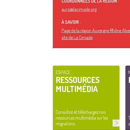
COORDONNÉES DE LA RÉGION :
aura@lacimade.org
À SAVOIR :
Page de la région Auvergne Rhône Alpes
site de La Cimade
ESPACE
RESSOURCES
MULTIMÉDIA
Consultez et téléchargez nos
ressources multimédia sur les
T
migrations
a