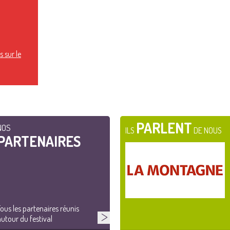
 sur le
PARLENT
NOS
ILS
DE NOUS
PARTENAIRES
ous les partenaires réunis
utour du festival