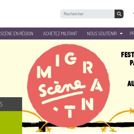
’SCÈNE EN RÉGION
ACHETEZ MILITANT
NOUS SOUTENIR
P
S