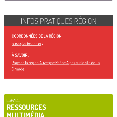
INFOS PRATIQUES RÉGION
COORDONNÉES DE LA RÉGION :
aura@lacimade.org
À SAVOIR :
Page de la région Auvergne Rhône Alpes sur le site de La
Cimade
ESPACE
RESSOURCES
MULTIMÉDIA