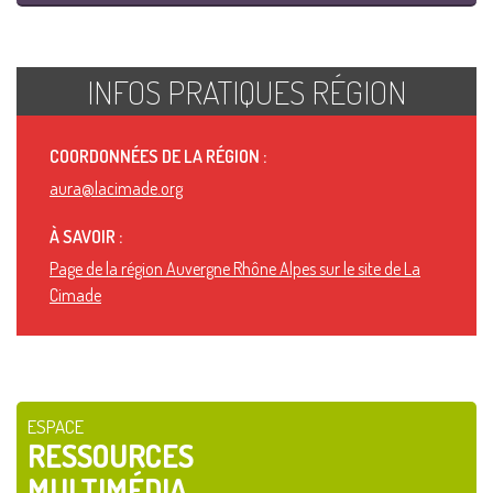
INFOS PRATIQUES RÉGION
COORDONNÉES DE LA RÉGION :
aura@lacimade.org
À SAVOIR :
Page de la région Auvergne Rhône Alpes sur le site de La
Cimade
ESPACE
RESSOURCES
MULTIMÉDIA