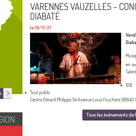
VARENNES VAUZELLES – CON
DIABATÉ
le 19/11/21
Vend
Diab
Musiq
en av
Talen
10€
Tout public
n
Centre Gérard Philippe 54 Avenue Louis Fouchère 58640 
Tous les événements de l
GION