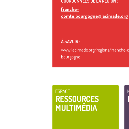
COORDONNÉES DE LA RÉGION :
franche-
comte.bourgogne@lacimade.org
À SAVOIR :
www.lacimade.org/regions/franche-
bourgogne
ESPACE
RESSOURCES
MULTIMÉDIA