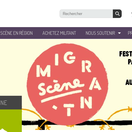
’SCÈNE EN RÉGION
ACHETEZ MILITANT
NOUS SOUTENIR
P
GNE