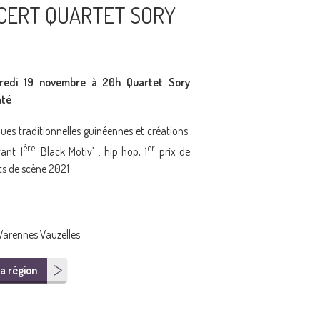
CERT QUARTET SORY
redi 19 novembre à 20h Quartet Sory
até
ues traditionnelles guinéennes et créations
ère
er
ant 1
: Black Motiv’ : hip hop, 1
prix de
ts de scène 2021
Varennes Vauzelles
a région