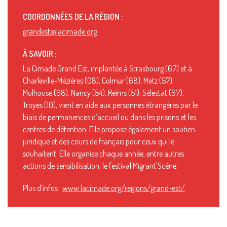
COORDONNÉES DE LA RÉGION :
grandest@lacimade.org
À SAVOIR :
La Cimade Grand Est, implantée à Strasbourg (67) et à
Charleville-Mézières (08), Colmar (68), Metz (57),
Mulhouse (68), Nancy (54), Reims (51), Sélestat (67),
Troyes (10), vient en aide aux personnes étrangères par le
biais de permanences d’accueil ou dans les prisons et les
centres de détention. Elle propose également un soutien
juridique et des cours de français pour ceux qui le
souhaitent. Elle organise chaque année, entre autres
actions de sensibilisation, le festival Migrant'Scène.
Plus d’infos :
www.lacimade.org/regions/grand-est/