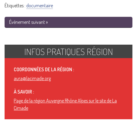
Étiquettes :
documentaire
Événement suivant »
INFOS PRATIQUES RÉGION
COORDONNÉES DE LA RÉGION :
aura@lacimade.org
À SAVOIR :
Page de la région Auvergne Rhône Alpes sur le site de La
Cimade