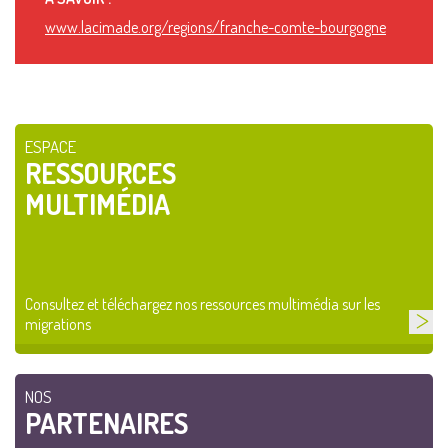
www.lacimade.org/regions/franche-comte-bourgogne
ESPACE
RESSOURCES
MULTIMÉDIA
Consultez et téléchargez nos ressources multimédia sur les
migrations
NOS
PARTENAIRES