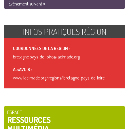
Événement suivant »
INFOS PRATIQUES RÉGION
COORDONNÉES DE LA RÉGION :
bretagne.pays-de-loire@lacimade.org
À SAVOIR :
www.lacimade.org/regions/bretagne-pays-de-loire
ESPACE
RESSOURCES
MULTIMÉDIA