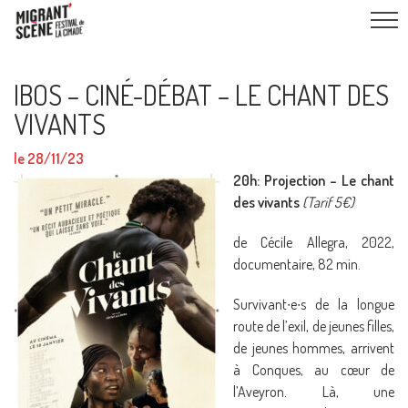
IBOS – CINÉ-DÉBAT – LE CHANT DES
VIVANTS
le 28/11/23
20h: Projection – Le chant
des vivants
(Tarif 5€)
de Cécile Allegra, 2022,
documentaire, 82 min.
Survivant∙e∙s de la longue
route de l’exil, de jeunes filles,
de jeunes hommes, arrivent
à Conques, au cœur de
l’Aveyron. Là, une