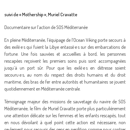
suivi de « Mothership », Muriel Cravatte
Documentaire sur l’action de SOS Méditerranée
En pleine Méditerranée, l’équipage de l’Ocean Viking porte secours à
des exilé·e·s qui fuient la Libye entassé·e·s sur des embarcations de
fortune. Une fois sauvées et accueillies à bord, les personnes
rescapées reçoivent les premiers soins puis sont accompagnées
jusqu’à un port sûr. Pour que les exilé·e·s en détresse soient
secouru·e·s, au nom du respect des droits humains et du droit
maritime, des bras de fer entre autorités et humanitaires se jouent
quotidiennement en Méditerranée centrale.
Témoignage majeur des missions de sauvetage du navire de SOS
Méditerranée, le film de Muriel Cravatte porte plus particulièrement
une attention délicate sur les femmes et les enfants rescapés, tout
en nous dévoilant à quel point cette action est nécessaire, non
seulement pour secourir des gens en perdition comme pour contrer