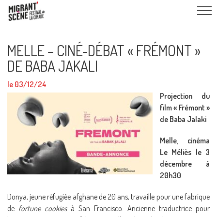
MELLE – CINÉ-DÉBAT « FRÉMONT »
DE BABA JAKALI
le 03/12/24
Projection du
film « Frémont »
de Baba Jalaki
Melle, cinéma
Le Méliès le 3
décembre à
20h30
Donya, jeune réfu­giée afghane de 20 ans, tra­vaille pour une fabrique
de
for­tune cookies
à San Fran­cis­co. Ancienne tra­duc­trice pour