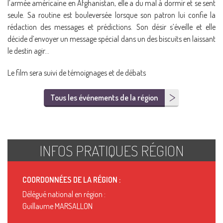
l’armée amé­ri­caine en Afgha­nis­tan, elle a du mal à dor­mir et se sent
seule. Sa rou­tine est bou­le­ver­sée lorsque son patron lui confie la
rédac­tion des mes­sages et pré­dic­tions. Son désir s’éveille et elle
décide d’envoyer un mes­sage spé­cial dans un des bis­cuits en lais­sant
le des­tin agir…
Le film sera suivi de témoignages et de débats
Tous les événements de la région
INFOS PRATIQUES RÉGION
COORDONNÉES DE LA RÉGION :
Délégué national en région :
Guillaume MARSALLON