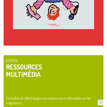
ESPACE
RESSOURCES
MULTIMÉDIA
Consultez et téléchargez nos ressources multimédia sur les
migrations